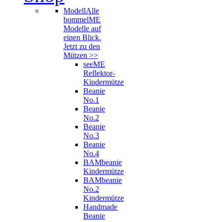
Modell
Alle
bommelME
Modelle auf
einen Blick.
Jetzt zu den
Mützen >>
seeME
Reflektor-
Kindermütze
Beanie
No.1
Beanie
No.2
Beanie
No.3
Beanie
No.4
BAMbeanie
Kindermütze
BAMbeanie
No.2
Kindermütze
Handmade
Beanie