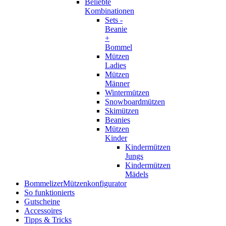
Beliebte
Kombinationen
Sets -
Beanie
+
Bommel
Mützen
Ladies
Mützen
Männer
Wintermützen
Snowboardmützen
Skimützen
Beanies
Mützen
Kinder
Kindermützen
Jungs
Kindermützen
Mädels
Bommelizer
Mützenkonfigurator
So funktionierts
Gutscheine
Accessoires
Tipps & Tricks