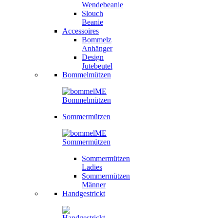
Wendebeanie
Slouch
Beanie
Accessoires
Bommelz
Anhänger
Design
Jutebeutel
Bommelmützen
Sommermützen
Sommermützen
Ladies
Sommermützen
Männer
Handgestrickt