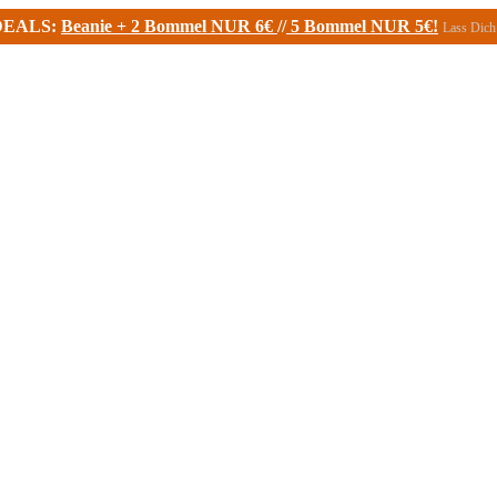
DEALS:
Beanie + 2 Bommel NUR 6€
//
5 Bommel NUR 5€!
Lass Dich