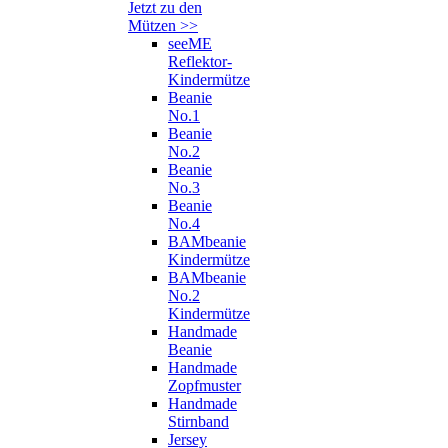
Jetzt zu den
Mützen >>
seeME
Reflektor-
Kindermütze
Beanie
No.1
Beanie
No.2
Beanie
No.3
Beanie
No.4
BAMbeanie
Kindermütze
BAMbeanie
No.2
Kindermütze
Handmade
Beanie
Handmade
Zopfmuster
Handmade
Stirnband
Jersey