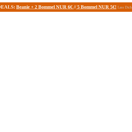
DEALS:
Beanie + 2 Bommel NUR 6€
//
5 Bommel NUR 5€!
Lass Dich