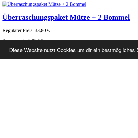
Überraschungspaket Mütze + 2 Bommel
Regulärer Preis:
33,80 €
Sonderpreis:
6,00 €*
Diese Website nutzt Cookies um dir ein bestmögliches 
Detailansicht
Überraschungspaket 5 Bommel
Regulärer Preis:
25,00 €
Sonderpreis:
5,00 €*
Detailansicht
Beanie No.3
Mützenfarbe
Gelb-Grau
Bomm