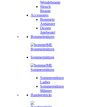
Wendebeanie
Slouch
Beanie
Accessoires
Bommelz
Anhänger
Design
Jutebeutel
Bommelmützen
Sommermützen
Sommermützen
Ladies
Sommermützen
Männer
Handgestrickt