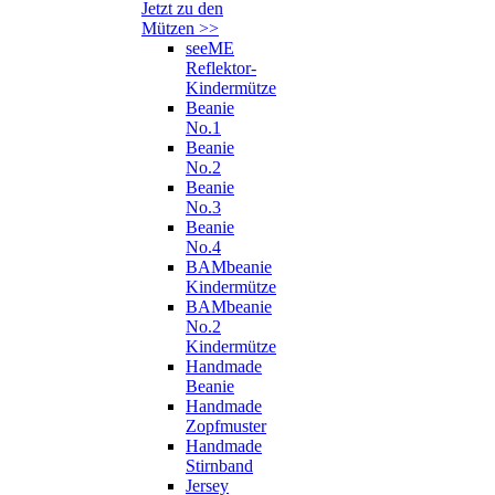
Jetzt zu den
Mützen >>
seeME
Reflektor-
Kindermütze
Beanie
No.1
Beanie
No.2
Beanie
No.3
Beanie
No.4
BAMbeanie
Kindermütze
BAMbeanie
No.2
Kindermütze
Handmade
Beanie
Handmade
Zopfmuster
Handmade
Stirnband
Jersey