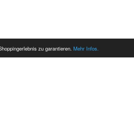
Shoppingerlebnis zu garantieren.
Mehr Infos.
elfarbe
Fakefur Neonpink