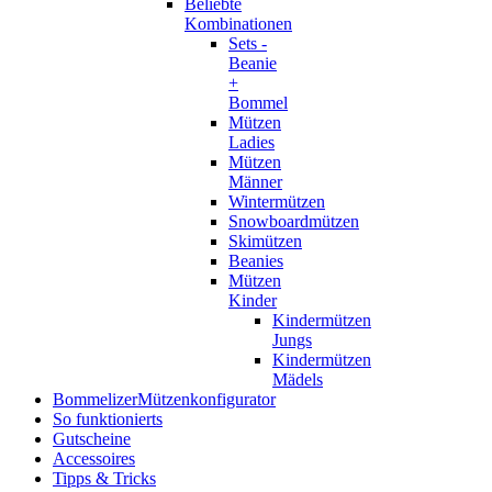
Beliebte
Kombinationen
Sets -
Beanie
+
Bommel
Mützen
Ladies
Mützen
Männer
Wintermützen
Snowboardmützen
Skimützen
Beanies
Mützen
Kinder
Kindermützen
Jungs
Kindermützen
Mädels
Bommelizer
Mützenkonfigurator
So funktionierts
Gutscheine
Accessoires
Tipps & Tricks