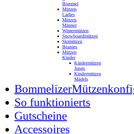
Bommel
Mützen
Ladies
Mützen
Männer
Wintermützen
Snowboardmützen
Skimützen
Beanies
Mützen
Kinder
Kindermützen
Jungs
Kindermützen
Mädels
Bommelizer
Mützenkonfi
So funktionierts
Gutscheine
Accessoires