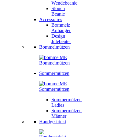
Wendebeanie
Slouch
Beanie
Accessoires
Bommelz
Anhänger
Design
Jutebeutel
Bommelmützen
Sommermützen
Sommermützen
Ladies
Sommermützen
Männer
Handgestrickt