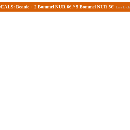
DEALS:
Beanie + 2 Bommel NUR 6€
//
5 Bommel NUR 5€!
Lass Dich