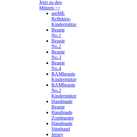
Jetzt zu den
Mützen >>
seeME
Reflektor-
Kindermütze
Beanie
No.1
Beanie
No.2
Beanie
No.3
Beanie
No.4
BAMbeanie
Kindermütze
BAMbeanie
No.2
Kindermütze
Handmade
Beanie
Handmade
Zopfmuster
Handmade
Stirnband
Jersey