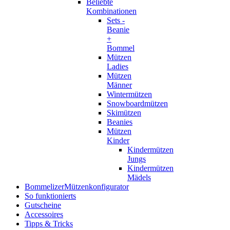
Beliebte
Kombinationen
Sets -
Beanie
+
Bommel
Mützen
Ladies
Mützen
Männer
Wintermützen
Snowboardmützen
Skimützen
Beanies
Mützen
Kinder
Kindermützen
Jungs
Kindermützen
Mädels
Bommelizer
Mützenkonfigurator
So funktionierts
Gutscheine
Accessoires
Tipps & Tricks