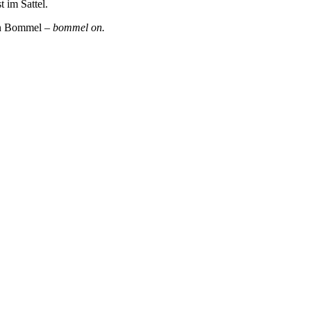
 im Sattel.
ren Bommel –
bommel on.