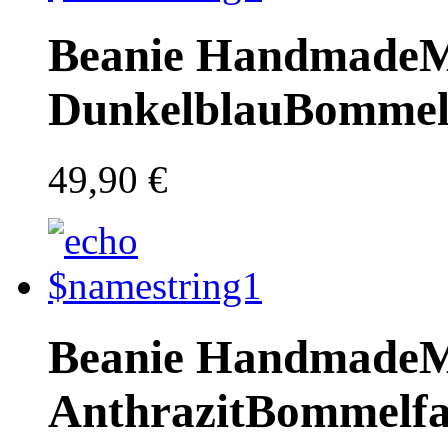
Beanie Handmade
M
Dunkelblau
Bommel
49,90 €
Beanie Handmade
M
Anthrazit
Bommelfa