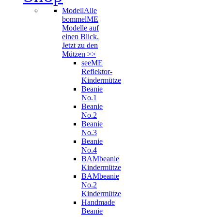
Modell
Alle
bommelME
Modelle auf
einen Blick.
Jetzt zu den
Mützen >>
seeME
Reflektor-
Kindermütze
Beanie
No.1
Beanie
No.2
Beanie
No.3
Beanie
No.4
BAMbeanie
Kindermütze
BAMbeanie
No.2
Kindermütze
Handmade
Beanie