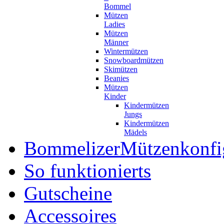
Bommel
Mützen
Ladies
Mützen
Männer
Wintermützen
Snowboardmützen
Skimützen
Beanies
Mützen
Kinder
Kindermützen
Jungs
Kindermützen
Mädels
Bommelizer
Mützenkonfi
So funktionierts
Gutscheine
Accessoires